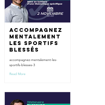
Accompagnez
mentalement
les sportifs
blessés
accompagnez-mentalement-les-
sportifs-blesses-3
Read More