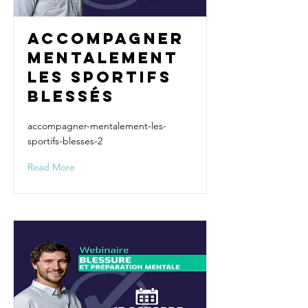
Accompagner
mentalement
les sportifs
blessés
accompagner-mentalement-les-
sportifs-blesses-2
Read More